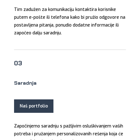
Tim zadužen za komunikaciju kontaktira korisnike
putem e-pošte ili telefona kako bi pružio odgovore na
postavljena pitanja, ponudio dodatne informacije ili
započeo dalju saradnju.
03
Saradnja
Naš portfolio
Započinjemo saradnju s pažljivim osluškivanjem vaših
potreba i pružanjem personalizovanih rešenja koja će