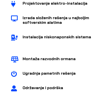
Projektovanje elektro-instalacija

Izrada složenih rešenja u najboljim

softverskim alatima
Instalacija niskonaponskih sistema

Montaža razvodnih ormana

Ugradnja pametnih rešenja

Održavanje i podrška
