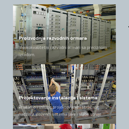
Proizvodnja razvodnih ormara
Visokokvalitetni razvodni ormari sa preciznom
izradom.
Projektovanje instalacija i sistema
Pružamo i usluge projektovanje i stručnog
nadzora složenih sistema jake i slabe struje