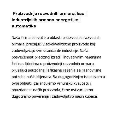
Proizvodnja razvodnih ormara, kao i
industrijskih ormana energetike i
automatike
Naša firma se ističe u oblasti proizvodnje razvodnih
ormara, pružajući visokokvalitetne proizvode koji
zadovoljavaju sve standarde industrije. Naša
posvećenost preciznoj izradi i inovativnim rešenjima
čini nas liderima u proizvodnji razvodnih ormara,
pružajući pouzdane i efikasne rešenja za raznovrsne
potrebe naših klijenata. Sa dugogodišnjim iskustvom u
ovoj oblasti, garantujemo vrhunsku kvalitetu i
pouzdanost naših proizvoda, čime ostvarujemo
dugotrajno poverenje i zadovoljstvo naših kupaca.