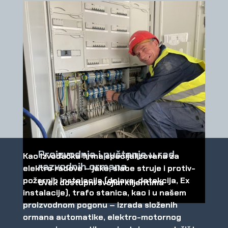
Proizvodnja i puštanje u rad
Kao izvođačka firma specijalizovana za
razvodnih ormana
elektro radove – jake, slabe struje i protiv-
požarnih instalacija (dojava, detekcija, Ex
Uvek dostupni svojim klijentima
instalacije), trafo stanica, kao i u našem
proizvodnom pogonu –
izrada složenih
ormana automatike, elektro-motornog