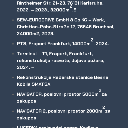
Rintheimer Str. 21-23, 76131 Karlsruhe,
2
2022. – 2023., 32000m
,S
SEW-EURODRIVE GmbH & Co KG – Werk,
Christian-Pähr-Straße 12, 76646 Bruchsal,
24000m2, 2023. –
2
PTS, Fraport Frankfurt, 14000m
, 2024. –
Terminal – T1, Fraport, Frankfurt,
rekonstrukcija rasvete, dojave požara,
2024. –
Rekonstrukcija Radarske stanice Besna
Kobila SMATSA
2
NAVIGATOR, poslovni prostor 5000m
za
zakupca
2
NAVIGATOR 2, poslovni prostor 2800m
za
zakupca
LUCERKA proizvodni pogon, Kovilovo,