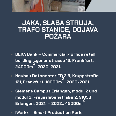
JAKA, SLABA STRUJA,
TRAFO STANICE, DOJAVA
POŽARA
DEKA Bank – Commercial / office retail
building,
Lyoner strasse 13
, Frankfurt,
2
24000m
, 2020-2021.
Neubau Datacenter FR 2.6, KruppstraRe
2
121, Frankfurt, 18000m
, 2020-2021.
Siemens Campus Erlangen, modul 2 und
modul 3, Freyeslebenstraße 2, 91058
2
Erlangen, 2021. – 2022., 45000m
iWerkx – Smart Production Park,