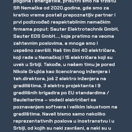
pogona i energetike
, prisutni smo na tržištu
SR Nemačke od 2020.godine, gde smo za
kratko vreme postali prepoznatljiv partner i
prvi podizvođač respektabilnim nemačkim
firmama poput: Sauter Elektrotechnik GmbH,
Sauter EDS GmbH…, koje pratimo na veoma
zahtevnim poslovima, a mnoge smo i
uspešno završili. Naš tim čini 40 električara,
koji rade u Nemačkoj i 15 električara koji su
uvek u Srbiji. Takođe, u našem timu je pored
Nikole Grujića kao licenciranog inženjera i
teh.direktora, još 2 elektro inženjera na
gradilištima, 3 elektro projektanta i 9
gradilišnih brigadira po EU standardima /
Bauleiterima – vodeći električari sa
poznavanjem softvera i velikim iskustvom na
gradilštima. Naveli bismo samo nekoliko
reprezentativnih poslova u inostranstvu i u
Srbiji, od kojih su neki završeni, a neki su u