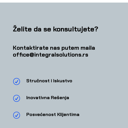
Želite da se konsultujete?
Kontaktirate nas putem maila
office@integralsolutions.rs
R
Stručnost i Iskustvo
R
Inovativna Rešenja
R
Posvećenost Klijentima